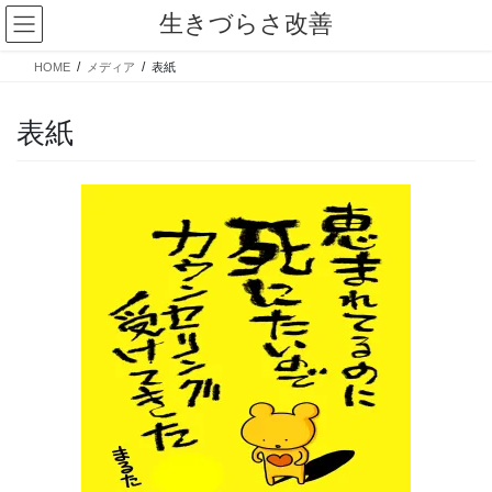
コ
ナ
生きづらさ改善
ン
ビ
テ
ゲ
HOME
メディア
表紙
ン
ー
ツ
シ
へ
ョ
表紙
ス
ン
キ
に
ッ
移
プ
動