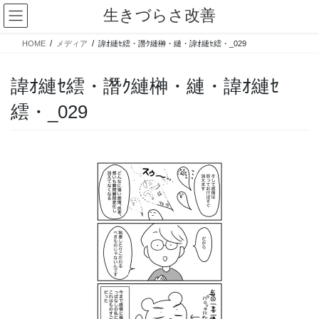
コ
ナ
生きづらさ改善
ン
ビ
テ
ゲ
HOME
メディア
諱ｵ縺ｾ繧・譖ｸ縺榊・縺・諱ｵ縺ｾ繧・_029
ン
ー
ツ
シ
へ
ョ
諱ｵ縺ｾ繧・譖ｸ縺榊・縺・諱ｵ縺ｾ
ス
ン
繧・_029
キ
に
ッ
移
プ
動