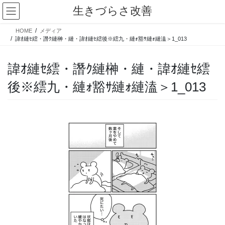
コ
ナ
生きづらさ改善
ン
ビ
テ
ゲ
HOME
メディア
ン
ー
諱ｵ縺ｾ繧・譖ｸ縺榊・縺・諱ｵ縺ｾ繧後※繧九・縺ｫ豁ｻ縺ｫ縺溘＞1_013
ツ
シ
へ
ョ
諱ｵ縺ｾ繧・譖ｸ縺榊・縺・諱ｵ縺ｾ繧
ス
ン
キ
に
後※繧九・縺ｫ豁ｻ縺ｫ縺溘＞1_013
ッ
移
プ
動