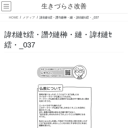
コ
ナ
生きづらさ改善
ン
ビ
テ
ゲ
HOME
メディア
諱ｵ縺ｾ繧・譖ｸ縺榊・縺・諱ｵ縺ｾ繧・_037
ン
ー
ツ
シ
へ
ョ
諱ｵ縺ｾ繧・譖ｸ縺榊・縺・諱ｵ縺ｾ
ス
ン
繧・_037
キ
に
ッ
移
プ
動