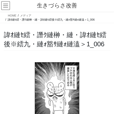
コ
ナ
生きづらさ改善
ン
ビ
テ
ゲ
HOME
メディア
ン
ー
諱ｵ縺ｾ繧・譖ｸ縺榊・縺・諱ｵ縺ｾ繧後※繧九・縺ｫ豁ｻ縺ｫ縺溘＞1_006
ツ
シ
へ
ョ
諱ｵ縺ｾ繧・譖ｸ縺榊・縺・諱ｵ縺ｾ繧
ス
ン
キ
に
後※繧九・縺ｫ豁ｻ縺ｫ縺溘＞1_006
ッ
移
プ
動