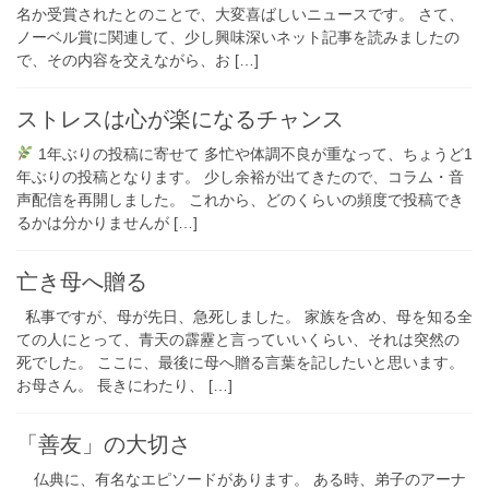
名か受賞されたとのことで、大変喜ばしいニュースです。 さて、
ノーベル賞に関連して、少し興味深いネット記事を読みましたの
で、その内容を交えながら、お […]
ストレスは心が楽になるチャンス
1年ぶりの投稿に寄せて 多忙や体調不良が重なって、ちょうど1
年ぶりの投稿となります。 少し余裕が出てきたので、コラム・音
声配信を再開しました。 これから、どのくらいの頻度で投稿でき
るかは分かりませんが […]
亡き母へ贈る
私事ですが、母が先日、急死しました。 家族を含め、母を知る全
ての人にとって、青天の霹靂と言っていいくらい、それは突然の
死でした。 ここに、最後に母へ贈る言葉を記したいと思います。
お母さん。 長きにわたり、 […]
「善友」の大切さ
仏典に、有名なエピソードがあります。 ある時、弟子のアーナ