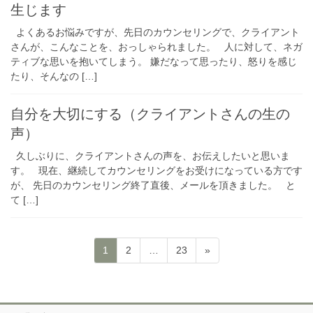
生じます
よくあるお悩みですが、先日のカウンセリングで、クライアント
さんが、こんなことを、おっしゃられました。 人に対して、ネガ
ティブな思いを抱いてしまう。 嫌だなって思ったり、怒りを感じ
たり、そんなの […]
自分を大切にする（クライアントさんの生の
声）
久しぶりに、クライアントさんの声を、お伝えしたいと思いま
す。 現在、継続してカウンセリングをお受けになっている方です
が、 先日のカウンセリング終了直後、メールを頂きました。 と
て […]
投
固
固
固
1
2
…
23
»
稿
定
定
定
ペ
ペ
ペ
の
ー
ー
ー
ペ