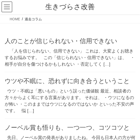
コ
ナ
生きづらさ改善
ン
ビ
テ
ゲ
HOME
過去コラム
ン
ー
ツ
シ
へ
ョ
人のことが信じられない・信用できない
ス
ン
キ
に
「人を信じられない、信用できない」 これは、大変よくお聴き
ッ
移
するお悩みです。 この「信じられない・信用できない」は、 ・
プ
動
相手が自分を傷つけるかもしれない ・否定してく […]
ウツや不眠に、恐れずに向き合うということ
ウツ・不眠は「悪いもの」という誤った価値観 最近、相談者の
方々からよく耳にする言葉があります。 それは、 ・ウツになるの
が怖い ・このままではウツになるのではないか といった不安の声
です。 悩 […]
ノーベル賞も悟りも、一つ一つ、コツコツと
先日、ノーベル賞の発表がありましたね。 今回も日本人の方が何